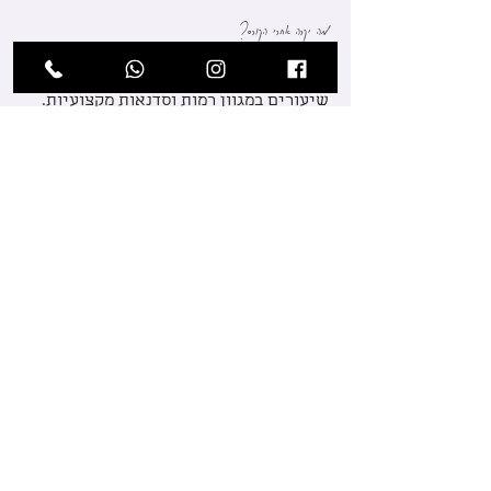
מה יקרה אחרי הקורס?
הסטודיו פעיל במהלך כל השבוע ומציע
שיעורים במגוון רמות וסדנאות מקצועיות.
בסיום הקורס תוכלי להשתלב באחת
מהקבוצות הפעילות בסטודיו, בהתאם לרמה
המקצועית שלך. עלות מנוי חודשי לקבוצות
המקצועיות הינו 220 ש"ח לחודש.
תלמידות מספרות...
לקבל תלמידה בת 49 שמעולם לא
ידעה כיצד להזיז את הגוף נכון, שלא
לדבר על לרקוד ולהפוך אותה למכורה,
שמחה ומאושרת זאת לא משימה
שמתאימה לכל מורה. תכירו : עדי