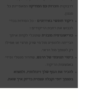
דרבוקות ו
הכרות עם המוזיקה
המאפיינת כל
סגנון.
ריקוד חופשי באירועים
- כל הסודות בכדי
לכבוש את רחבת הריקודים !
כוריאוגרפיה מובנית
שתוכלי לקחת איתך
הבייתה ולהופיע מול מי שרק תרצי או אפילו
רק לעצמך מול הראי.
ביטוי תנועתי של הרגש
, שחרור מנטלי ופיזי
באמצעות הריקוד.
להכיר את הגוף שלך ויכולותיו, ולמצוא
בעצמך יופי וקבלה עצמית בדיוק איך שאת.
ריקודי הבטן ידועים כבעלי סגולות בריאותיות לגוף האישה. ריקוד
מתוך מודעות לגוף ודיוק בביצוע התנועות מביא להפקה מקסימלית