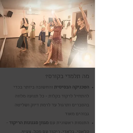
מה תלמדי בקורס?
הטכניקה הבסיסית
והחשובה ביותר בכדי
להתחיל לרקוד בקלות - כל תנועה מלווה
בהסברים ותרגול עד לרמת דיוק ושליטה
גבוהים מאוד
התנסות ראשונית עם
מגוון סגנונות הריקוד
-
קלאסי, בלאדי, ריקוד עם מקל, צעיף,