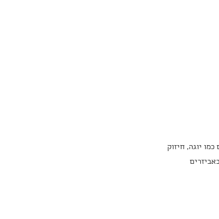
מו יוגה, חיזוק
באביזרים