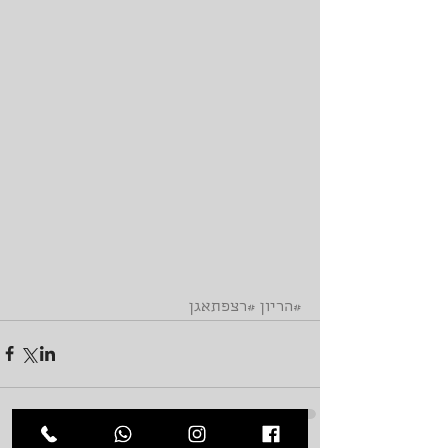
#הריון
#רצפתאגן